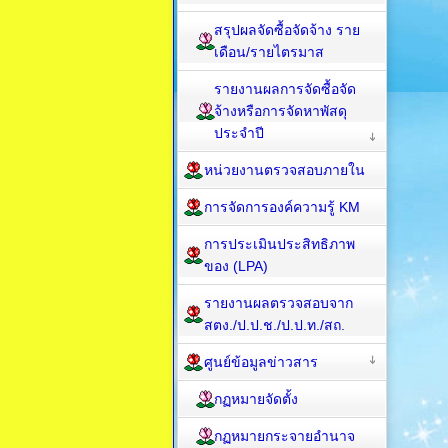
สรุปผลจัดซื้อจัดจ้าง ราย
เดือน/รายไตรมาส
รายงานผลการจัดซื้อจัด
จ้างหรือการจัดหาพัสดุ
ประจำปี
หน่วยงานตรวจสอบภายใน
การจัดการองค์ความรู้ KM
การประเมินประสิทธิภาพ
ของ (LPA)
รายงานผลตรวจสอบจาก
สตง./ป.ป.ช./ป.ป.ท./สถ.
ศูนย์ข้อมูลข่าวสาร
กฏหมายจัดตั้ง
กฏหมายกระจายอำนาจ