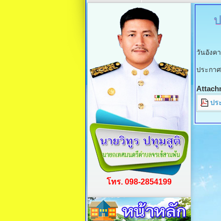
ป
วันอังค
ประกาศเ
Attach
ปร
โทร. 098-2854199