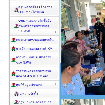
สรุปผลจัดซื้อจัดจ้าง ราย
เดือน/รายไตรมาส
รายงานผลการจัดซื้อจัด
จ้างหรือการจัดหาพัสดุ
ประจำปี
หน่วยงานตรวจสอบภายใน
การจัดการองค์ความรู้ KM
การประเมินประสิทธิภาพ
ของ (LPA)
รายงานผลตรวจสอบจาก
สตง./ป.ป.ช./ป.ป.ท./สถ.
ศูนย์ข้อมูลข่าวสาร
กฏหมายจัดตั้ง
กฏหมายกระจายอำนาจ