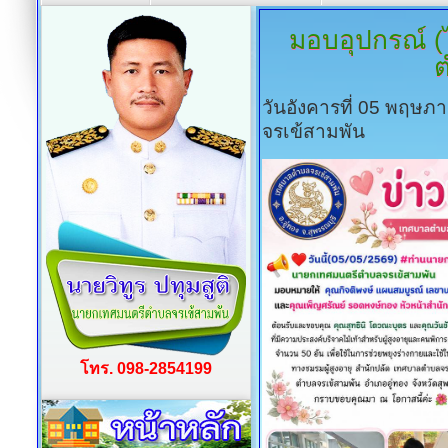
มอบอุปกรณ์
(ไ
ต
วันอังคารที่ 05 พฤษภ
จรเข้สามพัน
โทร. 098-2854199