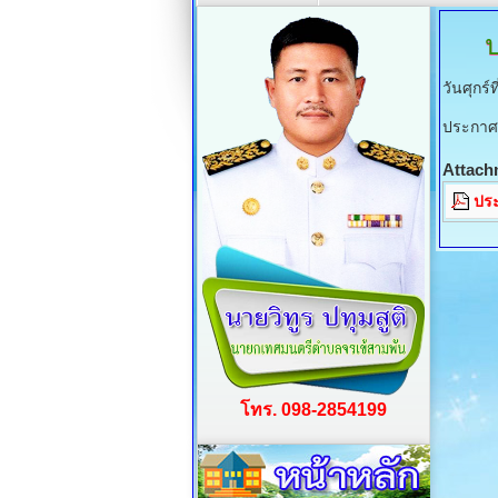
วันศุกร
ประกาศเ
Attach
ประ
โทร. 098-2854199