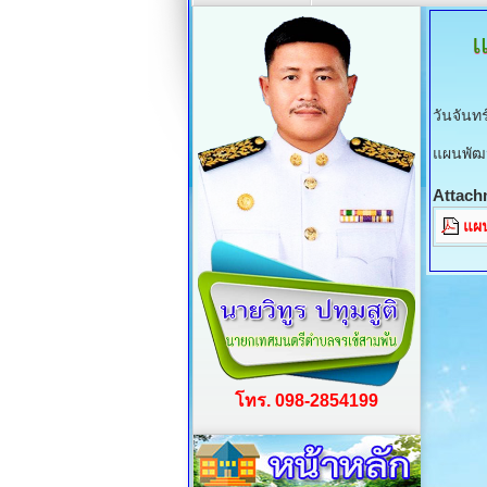
แ
วันจันท
แผนพัฒนา
Attach
แผน
โทร. 098-2854199