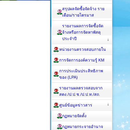
สรุปผลจัดซื้อจัดจ้าง ราย
เดือน/รายไตรมาส
รายงานผลการจัดซื้อจัด
จ้างหรือการจัดหาพัสดุ
ประจำปี
หน่วยงานตรวจสอบภายใน
การจัดการองค์ความรู้ KM
การประเมินประสิทธิภาพ
ของ (LPA)
รายงานผลตรวจสอบจาก
สตง./ป.ป.ช./ป.ป.ท./สถ.
ศูนย์ข้อมูลข่าวสาร
กฏหมายจัดตั้ง
กฏหมายกระจายอำนาจ