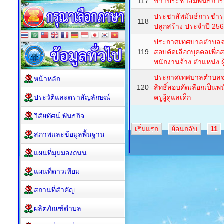
117
ข่าวประชาสัมพันธ์การ
ประชาสัพมันธ์การชำระภ
118
ปลูกสร้าง ประจำปี 25
ประกาศเทศบาลตำบลจรเ
119
สอบคัดเลือกบุคคลเพื่
พนักงานจ้าง ตำแหน่ง ผู้
ประกาศเทศบาลตำบลจรเข้
หน้าหลัก
120
สิทธิ์สอบคัดเลือกเป็นพ
ประวัติและตราสัญลักษณ์
ครูผู้ดูแลเด็ก
วิสัยทัศน์ พันธกิจ
เริ่มแรก
ย้อนกลับ
11
สภาพและข้อมูลพื้นฐาน
แผนที่มุมมองถนน
แผนที่ดาวเทียม
สถานที่สำคัญ
ผลิตภัณฑ์ตำบล