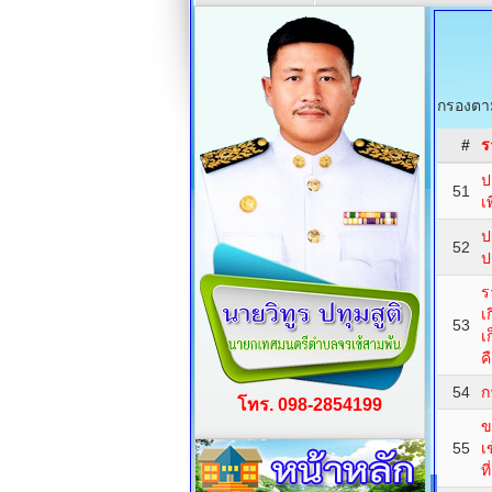
กรองตาม
#
ร
ป
51
เ
ป
52
ป
ร
เ
53
เ
ค
54
ก
โทร. 098-2854199
ข
55
เ
ท