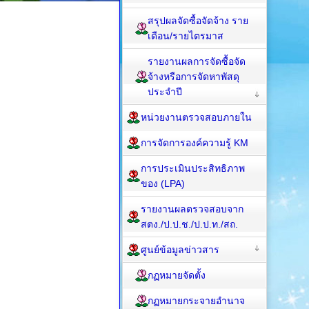
สรุปผลจัดซื้อจัดจ้าง ราย
เดือน/รายไตรมาส
รายงานผลการจัดซื้อจัด
จ้างหรือการจัดหาพัสดุ
ประจำปี
หน่วยงานตรวจสอบภายใน
การจัดการองค์ความรู้ KM
การประเมินประสิทธิภาพ
ของ (LPA)
รายงานผลตรวจสอบจาก
สตง./ป.ป.ช./ป.ป.ท./สถ.
ศูนย์ข้อมูลข่าวสาร
กฏหมายจัดตั้ง
กฏหมายกระจายอำนาจ