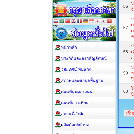
ป
56
จ
ป
เ
57
เ
พ
ป
หน้าหลัก
58
เ
ส
ประวัติและตราสัญลักษณ์
ป
วิสัยทัศน์ พันธกิจ
59
พ
ป
สภาพและข้อมูลพื้นฐาน
โ
60
แผนที่มุมมองถนน
ป
แผนที่ดาวเทียม
เริ่
สถานที่สำคัญ
ผลิตภัณฑ์ตำบล