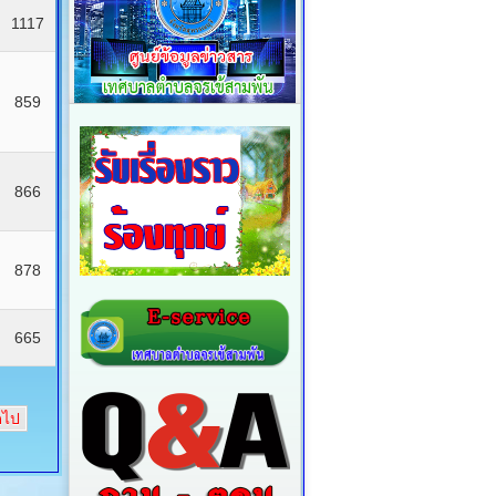
1117
859
866
878
665
ดไป