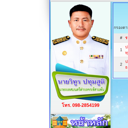
กรองตาม
#
ร
ป
1
ท
ป
2
ธ
โทร. 098-2854199