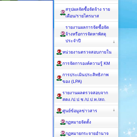
สรุปผลจัดซื้อจัดจ้าง ราย
เดือน/รายไตรมาส
รายงานผลการจัดซื้อจัด
จ้างหรือการจัดหาพัสดุ
ประจำปี
หน่วยงานตรวจสอบภายใน
การจัดการองค์ความรู้ KM
การประเมินประสิทธิภาพ
ของ (LPA)
รายงานผลตรวจสอบจาก
สตง./ป.ป.ช./ป.ป.ท./สถ.
ศูนย์ข้อมูลข่าวสาร
กฏหมายจัดตั้ง
กฏหมายกระจายอำนาจ