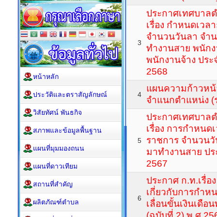
ประกาศเทศบาลต
เรื่อง กำหนดเวล
จำนวนวันลา จำน
3
ทำงานสาย พนัก
พนักงานจ้าง ประ
2568
หน้าหลัก
แผนความก้าวหน้
ประวัติและตราสัญลักษณ์
4
จำแนกตำแหน่ง (
วิสัยทัศน์ พันธกิจ
ประกาศเทศบาลต
เรื่อง การกำหนดเ
สภาพและข้อมูลพื้นฐาน
ราชการ จำนวนวั
5
แผนที่มุมมองถนน
มาทำงานสาย ปร
2567
แผนที่ดาวเทียม
ประกาศ ก.ท.เรื่อ
สถานที่สำคัญ
เกี่ยวกับการกำห
6
ผลิตภัณฑ์ตำบล
เลื่อนขั้นเงินเด
(ฉบับที่ 2) พ.ศ.25