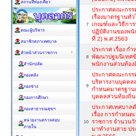
สถานที่ท่องเที่ยว
ประกาศคณะกรรม
เรื่องมาตรฐานทั่ว
เกณฑ์และวิธีกา
7
คณะผู้บริหาร
ปฏิบัติงานของพน
ที่ 2) พ.ศ.2563
สมาชิกสภาเทศบาล
ประกาศ เรื่อง ก
หัวหน้าส่วนราชการ
พัฒนาปฐมนิเทศข
8
พนักงานส่วนท้องถ
สำนักปลัด
ประกาศคณะกรร
กองคลัง
บริหารงานบุคคลส่ว
9
กองช่าง
กำหนดมาตรฐานก
บุคคลส่วนท้องถิ่น
กองการศึกษา
ประกาศเทศบาลต
กองสาธารณสุขฯ
เรื่อง การกำหนดเ
หน่วยงานตรวจสอบ
ราชการ จำนวนวั
10
ภายใน
มาทำงานสาย ปร